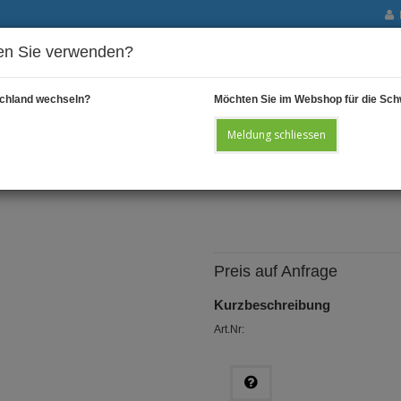
n Sie verwenden?
chland wechseln?
Möchten Sie im Webshop für die Sch
Meldung schliessen
BEHÄLTER
ABFALLSÄCKE
SALE
Preis auf Anfrage
Kurzbeschreibung
Art.Nr: