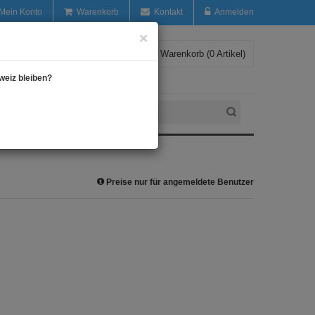
Mein Konto
Warenkorb
Kontakt
Anmelden
×
Warenkorb (0 Artikel)
weiz bleiben?
Preise nur für angemeldete Benutzer